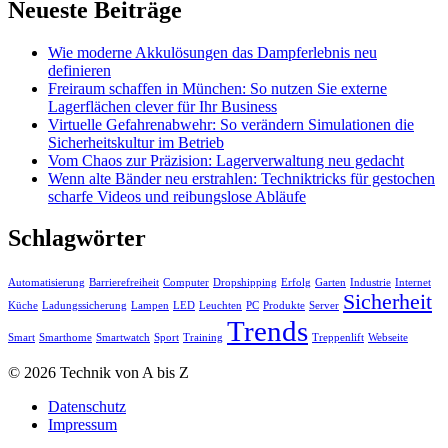
Neueste Beiträge
Wie moderne Akkulösungen das Dampferlebnis neu
definieren
Freiraum schaffen in München: So nutzen Sie externe
Lagerflächen clever für Ihr Business
Virtuelle Gefahrenabwehr: So verändern Simulationen die
Sicherheitskultur im Betrieb
Vom Chaos zur Präzision: Lagerverwaltung neu gedacht
Wenn alte Bänder neu erstrahlen: Techniktricks für gestochen
scharfe Videos und reibungslose Abläufe
Schlagwörter
Automatisierung
Barrierefreiheit
Computer
Dropshipping
Erfolg
Garten
Industrie
Internet
Sicherheit
Küche
Ladungssicherung
Lampen
LED
Leuchten
PC
Produkte
Server
Trends
Smart
Smarthome
Smartwatch
Sport
Training
Treppenlift
Webseite
© 2026 Technik von A bis Z
Datenschutz
Impressum