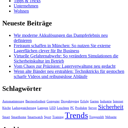
Tipps & Tricks
Unternehmen
Wohnen
Neueste Beiträge
Wie moderne Akkulösungen das Dampferlebnis neu
definieren
Freiraum schaffen in München: So nutzen Sie externe
Lagerflächen clever für Ihr Business
Virtuelle Gefahrenabwehr: So verändern Simulationen die
Sicherheitskultur im Betrieb
Vom Chaos zur Präzision: Lagerverwaltung neu gedacht
Wenn alte Bänder neu erstrahlen: Techniktricks für gestochen
scharfe Videos und reibungslose Abläufe
Schlagwörter
Automatisierung
Barrierefreiheit
Computer
Dropshipping
Erfolg
Garten
Industrie
Internet
Sicherheit
Küche
Ladungssicherung
Lampen
LED
Leuchten
PC
Produkte
Server
Trends
Smart
Smarthome
Smartwatch
Sport
Training
Treppenlift
Webseite