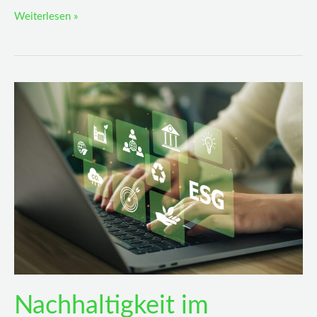
Weiterlesen »
Nachhaltigkeit
im
Unternehmen:
So
geht’s!
Nachhaltigkeit im