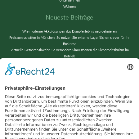
Unternehmen
Wohnen
Neueste Beiträge
Wie moderne Akkulösungen das Dampferlebnis neu definieren
Freiraum schaffen in München: So nutzen Sie externe Lagerflächen clever für Ihr
Business
Virtuelle Gefahrenabwehr: So verändern Simulationen die Sicherheitskultur im
Betrieb
Vom Chaos zur Präzision: Lagerverwaltung neu gedacht
Wenn alte Bänder neu erstrahlen: Techniktricks für gestochen scharfe Videos und
reibungslose Abläufe
Schlagwörter
Automatisierung
Barrierefreiheit
Computer
Dropshipping
Erfolg
Garten
Industrie
Internet
Küche
Ladungssicherung
Lampen
LED
Leuchten
PC
Sicherheit
Produkte
Server
Smart
Smarthome
Smartwatch
Sport
Trends
Training
Treppenlift
Webseite