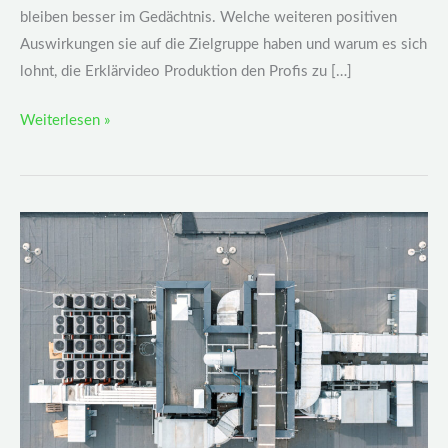
bleiben besser im Gedächtnis. Welche weiteren positiven
Auswirkungen sie auf die Zielgruppe haben und warum es sich
lohnt, die Erklärvideo Produktion den Profis zu […]
Weiterlesen »
Die
Techniken
hinter
dem
langlebigen
Betrieb
von
Industrieventilatoren