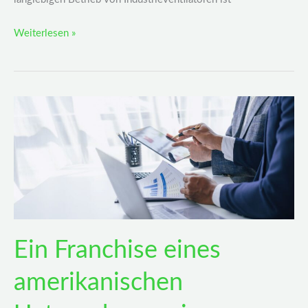
Weiterlesen »
Ein
Franchise
eines
amerikanischen
Unternehmens
in
Deutschland
aufziehen
Ein Franchise eines
–
Das
amerikanischen
muss