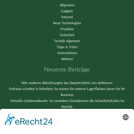
Allgemein
Gadgets
Internet
Neue Technologien
Produkte
Sicherheit
Technik allgemein
Tipps & Tricks
Unternehmen
Wohnen
Neueste Beiträge
Wie moderne Akkulösungen das Dampferlebnis neu definieren
Freiraum schaffen in München: So nutzen Sie externe Lagerflächen clever für Ihr
Business
Virtuelle Gefahrenabwehr: So verändern Simulationen die Sicherheitskultur im
Betrieb
Vom Chaos zur Präzision: Lagerverwaltung neu gedacht
Wenn alte Bänder neu erstrahlen: Techniktricks für gestochen scharfe Videos und
reibungslose Abläufe