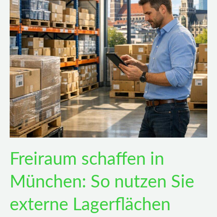
nutzen
Sie
externe
Lagerflächen
clever
für
Ihr
Business
Freiraum schaffen in
München: So nutzen Sie
externe Lagerflächen