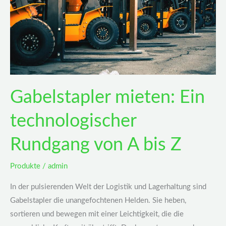
von
A
bis
Z
Gabelstapler mieten: Ein
technologischer
Rundgang von A bis Z
Produkte
/
admin
In der pulsierenden Welt der Logistik und Lagerhaltung sind
Gabelstapler die unangefochtenen Helden. Sie heben,
sortieren und bewegen mit einer Leichtigkeit, die die