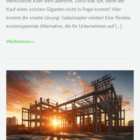
menschliche Kraft weit übertrifft. Doch was tun, wenn der
Kauf eines solchen Giganten nicht in Frage kommt? Hier
kommt die smarte Lösung: Gabelstapler mieten! Eine flexible,
kostensparende Alternative, die Ihr Unternehmen auf […]
Weiterlesen »
Nachhaltigkeit
im
Bauwesen:
Materialien
und
Techniken
für
die