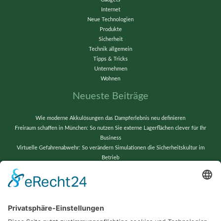
Internet
Neue Technologien
Produkte
Sicherheit
Technik allgemein
Tipps & Tricks
Unternehmen
Wohnen
Neueste Beiträge
Wie moderne Akkulösungen das Dampferlebnis neu definieren
Freiraum schaffen in München: So nutzen Sie externe Lagerflächen clever für Ihr
Business
Virtuelle Gefahrenabwehr: So verändern Simulationen die Sicherheitskultur im
Betrieb
Vom Chaos zur Präzision: Lagerverwaltung neu gedacht
Wenn alte Bänder neu erstrahlen: Techniktricks für gestochen scharfe Videos und
reibungslose Abläufe
Schlagwörter