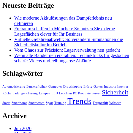
Neueste Beiträge
Wie moderne Akkulösungen das Dampferlebnis neu
definieren
Freiraum schaffen in München: So nutzen Sie externe
Lagerflächen clever für Ihr Business
Virtuelle Gefahrenabwehr: So verändern Simulationen die
Sicherheitskultur im Betrieb
Vom Chaos zur Präzision: Lagerverwaltung neu gedacht
Wenn alte Bänder neu erstrahlen: Techniktricks für gestochen
scharfe Videos und reibungslose Abläufe
Schlagwörter
Automatisierung
Barrierefreiheit
Computer
Dropshipping
Erfolg
Garten
Industrie
Internet
Sicherheit
Küche
Ladungssicherung
Lampen
LED
Leuchten
PC
Produkte
Server
Trends
Smart
Smarthome
Smartwatch
Sport
Training
Treppenlift
Webseite
Archive
Juli 2026