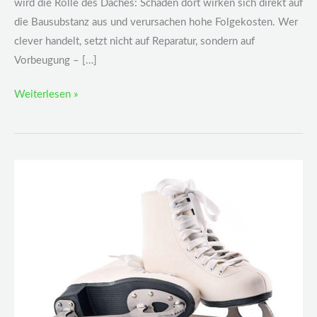
wird die Rolle des Daches: Schäden dort wirken sich direkt auf
die Bausubstanz aus und verursachen hohe Folgekosten. Wer
clever handelt, setzt nicht auf Reparatur, sondern auf
Vorbeugung – […]
Weiterlesen »
Stumpf
ist
nicht
cool:
So
bleiben
Kufen
scharf