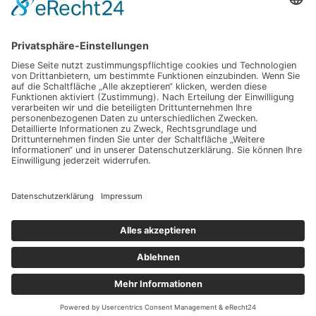
Wenn alte Bänder neu erstrahlen: Techniktricks für gestochen scharfe Videos und
reibungslose Abläufe
Schlagwörter
Automatisierung
Barrierefreiheit
Computer
Dropshipping
Erfolg
Garten
Industrie
Internet
Küche
Ladungssicherung
Lampen
LED
Leuchten
PC
Sicherheit
Produkte
Server
Smart
Smarthome
Smartwatch
Sport
Trends
Training
Treppenlift
Webseite
© 2026 Technik von A bis Z
Datenschutz
Impressum