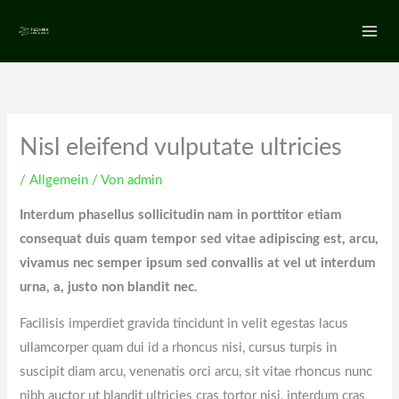
Zum
Inhalt
springen
Nisl eleifend vulputate ultricies
/
Allgemein
/ Von
admin
Interdum phasellus sollicitudin nam in porttitor etiam
consequat duis quam tempor sed vitae adipiscing est, arcu,
vivamus nec semper ipsum sed convallis at vel ut interdum
urna, a, justo non blandit nec.
Facilisis imperdiet gravida tincidunt in velit egestas lacus
ullamcorper quam dui id a rhoncus nisi, cursus turpis in
suscipit diam arcu, venenatis orci arcu, sit vitae rhoncus nunc
nibh auctor ut blandit ultricies cras tortor nisi, interdum cras