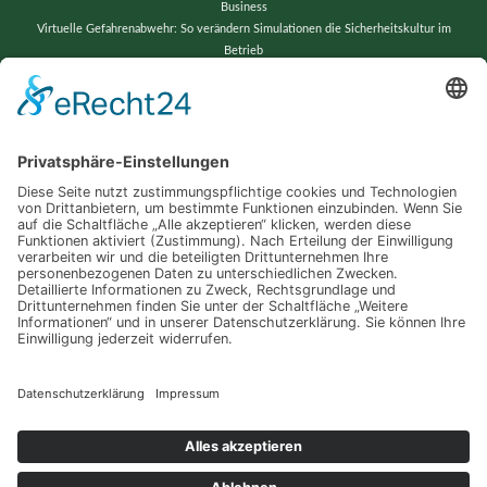
Business
Virtuelle Gefahrenabwehr: So verändern Simulationen die Sicherheitskultur im
Betrieb
Vom Chaos zur Präzision: Lagerverwaltung neu gedacht
Wenn alte Bänder neu erstrahlen: Techniktricks für gestochen scharfe Videos und
reibungslose Abläufe
Schlagwörter
Automatisierung
Barrierefreiheit
Computer
Dropshipping
Erfolg
Garten
Industrie
Internet
Küche
Ladungssicherung
Lampen
LED
Leuchten
PC
Sicherheit
Produkte
Server
Smart
Smarthome
Smartwatch
Sport
Trends
Training
Treppenlift
Webseite
© 2026 Technik von A bis Z