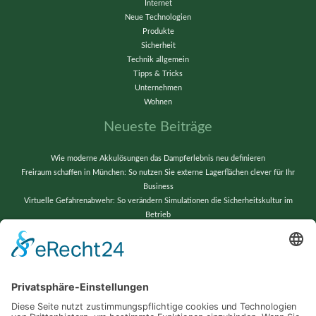
Internet
Neue Technologien
Produkte
Sicherheit
Technik allgemein
Tipps & Tricks
Unternehmen
Wohnen
Neueste Beiträge
Wie moderne Akkulösungen das Dampferlebnis neu definieren
Freiraum schaffen in München: So nutzen Sie externe Lagerflächen clever für Ihr
Business
Virtuelle Gefahrenabwehr: So verändern Simulationen die Sicherheitskultur im
Betrieb
Vom Chaos zur Präzision: Lagerverwaltung neu gedacht
Wenn alte Bänder neu erstrahlen: Techniktricks für gestochen scharfe Videos und
reibungslose Abläufe
Schlagwörter
Automatisierung
Barrierefreiheit
Computer
Dropshipping
Erfolg
Garten