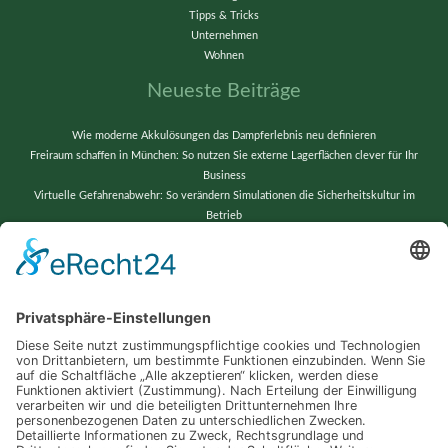
Tipps & Tricks
Unternehmen
Wohnen
Neueste Beiträge
Wie moderne Akkulösungen das Dampferlebnis neu definieren
Freiraum schaffen in München: So nutzen Sie externe Lagerflächen clever für Ihr
Business
Virtuelle Gefahrenabwehr: So verändern Simulationen die Sicherheitskultur im
Betrieb
Vom Chaos zur Präzision: Lagerverwaltung neu gedacht
Wenn alte Bänder neu erstrahlen: Techniktricks für gestochen scharfe Videos und
reibungslose Abläufe
Schlagwörter
Automatisierung
Barrierefreiheit
Computer
Dropshipping
Erfolg
Garten
Industrie
Internet
Küche
Ladungssicherung
Lampen
LED
Leuchten
PC
Sicherheit
Produkte
Server
Smart
Smarthome
Smartwatch
Sport