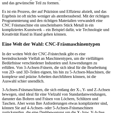
und das gewünschte Teil zu formen.
Es ist ein Prozess, der auf Präzision und Effizienz abzielt, und das
Ergebnis ist oft nichts weniger als atemberaubend. Mit der richtigen
Programmierung und den richtigen Materialien verwandelt eine
CNC Fräsmaschine ein unscheinbares Stück Metall in ein
kompliziertes Kunstwerk – ein Beispiel dafür, wie Technologie und
Kreativität Hand in Hand gehen können.
Eine Welt der Wahl: CNC-Fräsmaschinentypen
In der weiten Welt der CNC-Frästechnik gibt es eine
beeindruckende Vielfalt an Maschinentypen, um die vielfältigen
Bedürfnisse verschiedener Industrien und Anwendungen zu
erfüllen. Von 3-Achsen-Fräsern, die sich ideal für die Bearbeitung
von 2D- und 3D-Teilen eignen, bis hin zu 5-Achsen-Maschinen, die
komplexe und präzise Arbeiten durchführen können, ist die
Auswahl schier unendlich.
3-Achsen-Fräsmaschinen, die sich entlang der X-, Y- und Z-Achsen
bewegen, sind ideal für eine Vielzahl von Standardanwendungen,
darunter das Bohren und Fräsen von Löchern, Schlitzen und
Taschen. Aber wenn Ihre Anforderungen etwas komplizierter sind,
können Sie auf 4-Achsen- oder 5-Achsen-Fräsmaschinen
zurückgreifen, die eine Drehbewegung um die X- bzw. Y-Achse