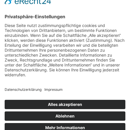
Wohnen
Neueste Beiträge
Wie moderne Akkulösungen das Dampferlebnis neu
definieren
Freiraum schaffen in München: So nutzen Sie externe
Lagerflächen clever für Ihr Business
Virtuelle Gefahrenabwehr: So verändern Simulationen die
Sicherheitskultur im Betrieb
Vom Chaos zur Präzision: Lagerverwaltung neu gedacht
Wenn alte Bänder neu erstrahlen: Techniktricks für gestochen
scharfe Videos und reibungslose Abläufe
Schlagwörter
Automatisierung
Barrierefreiheit
Computer
Dropshipping
Erfolg
Garten
Industrie
Internet
Sicherheit
Küche
Ladungssicherung
Lampen
LED
Leuchten
PC
Produkte
Server
Trends
Smart
Smarthome
Smartwatch
Sport
Training
Treppenlift
Webseite
© 2026 Technik von A bis Z