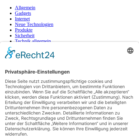
Allgemein
Gadgets
Internet
Neue Technologien
Produkte
Sicherheit
Technik allgemein
Tipps & Tricks
Unternehmen
Wohnen
Neueste Beiträge
Wie moderne Akkulösungen das Dampferlebnis neu
definieren
Freiraum schaffen in München: So nutzen Sie externe
Lagerflächen clever für Ihr Business
Virtuelle Gefahrenabwehr: So verändern Simulationen die
Sicherheitskultur im Betrieb
Vom Chaos zur Präzision: Lagerverwaltung neu gedacht
Wenn alte Bänder neu erstrahlen: Techniktricks für gestochen
scharfe Videos und reibungslose Abläufe