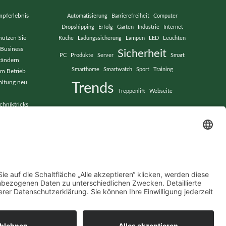
pferlebnis
Automatisierung
Barrierefreiheit
Computer
Dropshipping
Erfolg
Garten
Industrie
Internet
nutzen Sie
Küche
Ladungssicherung
Lampen
LED
Leuchten
 Business
Sicherheit
PC
Produkte
Server
Smart
rändern
Smarthome
Smartwatch
Sport
Training
im Betrieb
altung neu
Trends
Treppenlift
Webseite
chniktricks
eibungslose
Datenschutz
Impressum