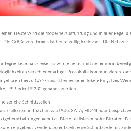
einer. Heute wird die moderne Ausführung und in aller Regel di
 Die Größe von damals ist heute völlig irrelevant. Die Netzwerk
tegrierte Schaltkreise. Es wird eine Schnittstellennorm bereitge
glichkeiten verschiedenartiger Protokolle kommunizieren kann.
m gehören hierzu CAN-Bus, Ethernet oder Token-Ring. Des Weite
ewire, USB oder RS232 genannt werden.
 serielle Schnittstellen
 seriellen Schnittstellen wie PCIe, SATA, HDMI oder beispielsw
Taktgeberschaltungen genutzt. Diese realisieren hohe Bitraten. 
oren eingebaut werden. So entsteht eine Schnittstelle mit and