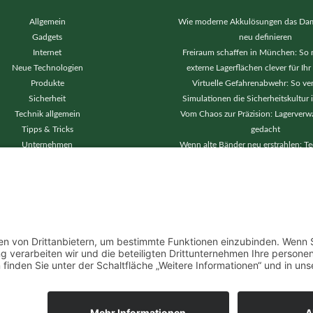
Allgemein
Wie moderne Akkulösungen das Dam
Gadgets
neu definieren
Internet
Freiraum schaffen in München: So 
Neue Technologien
externe Lagerflächen clever für Ihr
Produkte
Virtuelle Gefahrenabwehr: So ve
Sicherheit
Simulationen die Sicherheitskultur 
Technik allgemein
Vom Chaos zur Präzision: Lagerverw
Tipps & Tricks
gedacht
Unternehmen
Wenn alte Bänder neu erstrahlen: Te
Wohnen
für gestochen scharfe Videos und r
Abläufe