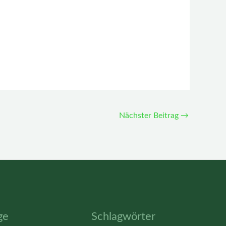
Nächster Beitrag
→
ge
Schlagwörter