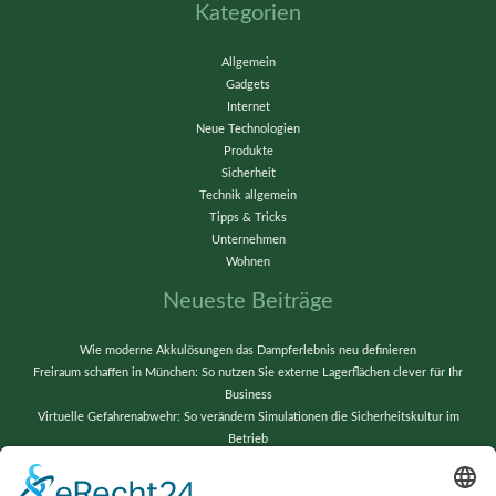
Kategorien
Allgemein
Gadgets
Internet
Neue Technologien
Produkte
Sicherheit
Technik allgemein
Tipps & Tricks
Unternehmen
Wohnen
Neueste Beiträge
Wie moderne Akkulösungen das Dampferlebnis neu definieren
Freiraum schaffen in München: So nutzen Sie externe Lagerflächen clever für Ihr
Business
Virtuelle Gefahrenabwehr: So verändern Simulationen die Sicherheitskultur im
Betrieb
Vom Chaos zur Präzision: Lagerverwaltung neu gedacht
Wenn alte Bänder neu erstrahlen: Techniktricks für gestochen scharfe Videos und