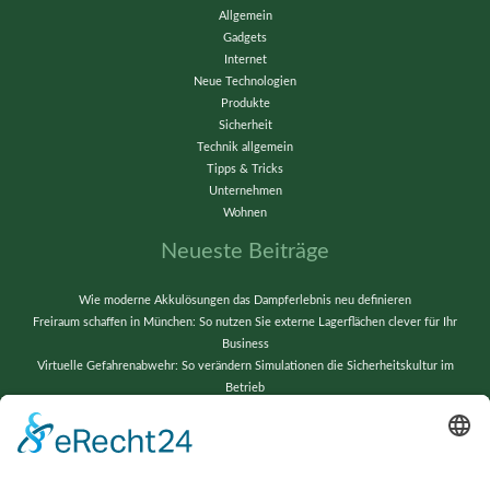
Allgemein
Gadgets
Internet
Neue Technologien
Produkte
Sicherheit
Technik allgemein
Tipps & Tricks
Unternehmen
Wohnen
Neueste Beiträge
Wie moderne Akkulösungen das Dampferlebnis neu definieren
Freiraum schaffen in München: So nutzen Sie externe Lagerflächen clever für Ihr
Business
Virtuelle Gefahrenabwehr: So verändern Simulationen die Sicherheitskultur im
Betrieb
Vom Chaos zur Präzision: Lagerverwaltung neu gedacht
Wenn alte Bänder neu erstrahlen: Techniktricks für gestochen scharfe Videos und
reibungslose Abläufe