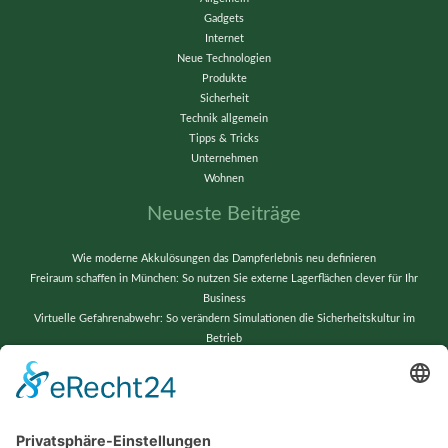
Gadgets
Internet
Neue Technologien
Produkte
Sicherheit
Technik allgemein
Tipps & Tricks
Unternehmen
Wohnen
Neueste Beiträge
Wie moderne Akkulösungen das Dampferlebnis neu definieren
Freiraum schaffen in München: So nutzen Sie externe Lagerflächen clever für Ihr
Business
Virtuelle Gefahrenabwehr: So verändern Simulationen die Sicherheitskultur im
Betrieb
Vom Chaos zur Präzision: Lagerverwaltung neu gedacht
Wenn alte Bänder neu erstrahlen: Techniktricks für gestochen scharfe Videos und
reibungslose Abläufe
Schlagwörter